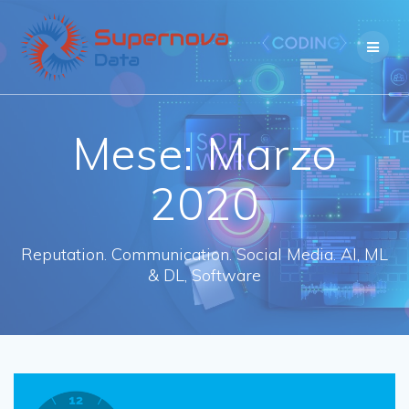
Skip
to
content
Mese:
Marzo
2020
Reputation. Communication. Social Media. AI, ML
& DL, Software