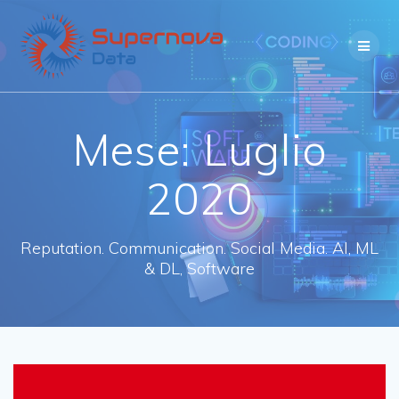
Skip
to
content
Mese:
Luglio
2020
Reputation. Communication. Social Media. AI, ML
& DL, Software