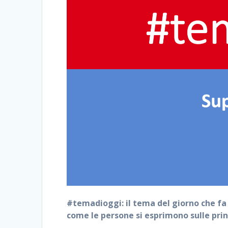
#temadioggi: il tema del giorno che fa 
come le persone si esprimono sulle prin