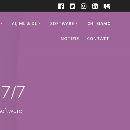
AI, ML & DL
SOFTWARE
CHI SIAMO
NOTIZIE
CONTATTI
17/7
Software