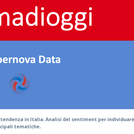
tendenza in Italia. Analisi del sentiment per individuar
cipali tematiche.