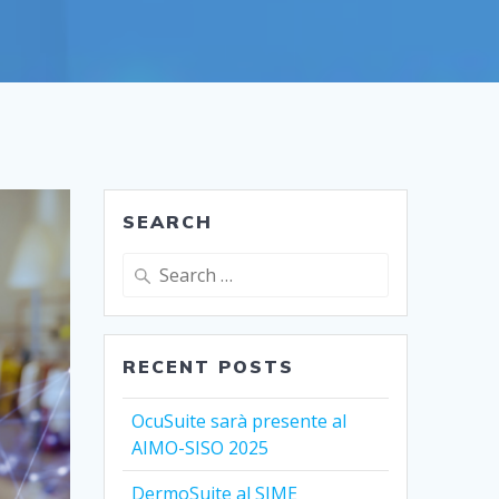
SEARCH
Search
for:
RECENT POSTS
OcuSuite sarà presente al
AIMO-SISO 2025
DermoSuite al SIME